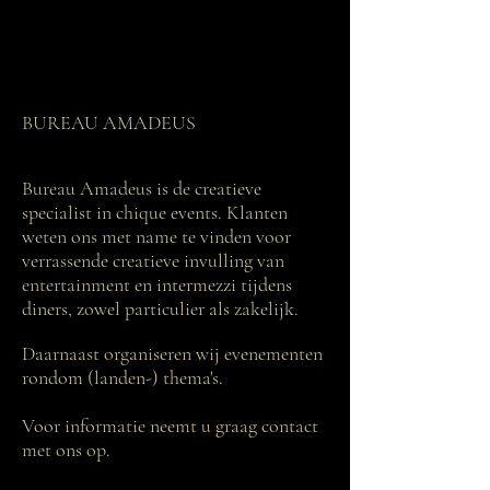
©
BUREAU AMADEUS
Bureau Amadeus is de creatieve
specialist in chique events. Klanten
weten ons met name te vinden voor
verrassende creatieve invulling van
entertainment en intermezzi tijdens
diners, zowel particulier als zakelijk.
Daarnaast organiseren wij evenementen
rondom (landen-) thema's.
Voor informatie neemt u graag contact
met ons op.