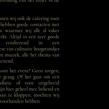
 invulling van het diner of de
nen wij ook de catering voor
j hebben goede contacten met
rs. waarmee wij alle al vaker
kt. Altijd in een zeer goede
ng, resulterend in een
se van culinaire hoogstandjes
en muziek, alle het thema van
dienend.
 voor het event? Geen zorgen,
e graag. Of het gaat om een
tallatie of voor uitgebreid
zijn hier geheel mee bekend en
 aan te kloppen, mochten wij
f voorhanden hebben.