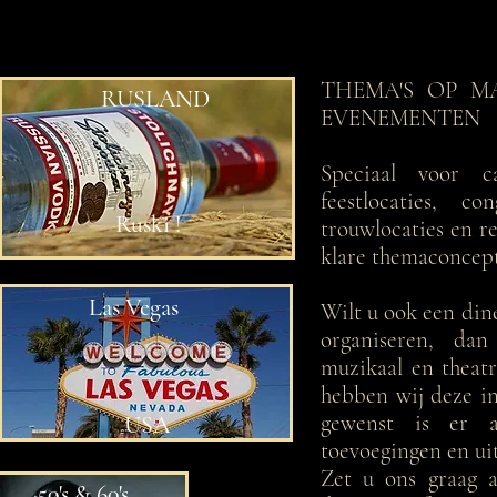
THEMA'S OP 
RUSLAND
EVENEMENTEN
Speciaal voor c
feestlocaties, con
Ruski !
trouwlocaties en r
klare themaconcep
Las Vegas
Wilt u ook een di
organiseren, dan
muzikaal en theatr
hebben wij deze in
gewenst is er a
USA
toevoegingen en ui
Zet u ons graag a
50's & 60's