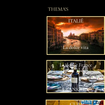
THEMA'S
ITALIË
La dolce vita
La douce France
FRANKRIJK
CUBA