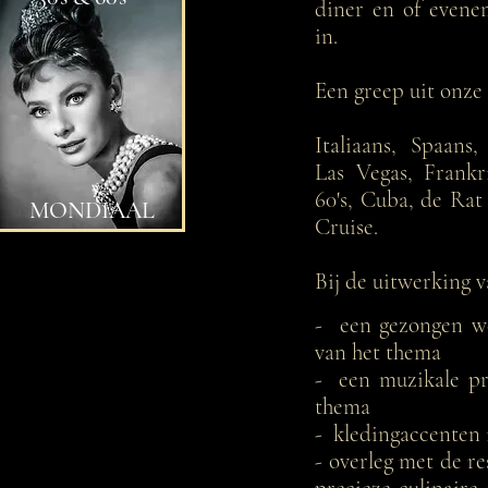
diner en of evene
in.
Een greep uit onze 
Italiaans, Spaans
Las Vegas, Frankri
60's, Cuba, de Ra
MONDIAAL
Cruise.
Bij de uitwerking v
- een gezongen we
van het thema
- een muzikale pr
thema
- kledingaccenten i
- overleg met de re