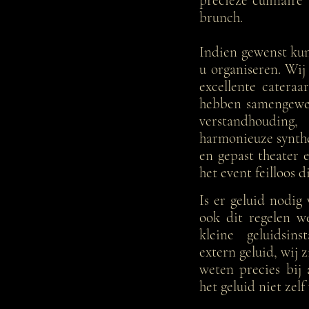
precieze culinaire
brunch.
Indien gewenst kun
u organiseren. Wi
excellente cateraa
hebben samengewer
verstandhoudi
harmonieuze synthe
en gepast theater 
het event feilloos 
Is er geluid nodig
ook dit regelen w
kleine geluidsins
extern geluid, wij 
weten precies bij
het geluid niet zel