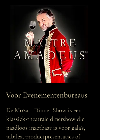
Voor Evenementenbureaus
De Mozart Dinner Show is een
klassiek-theatrale dinershow die
naadloos inzetbaar is voor gala’s,
jubilea, productpresentaties of