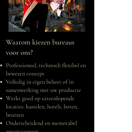
Waarom kiezen bureaus
voor ons?
Professioneel, technisch flexibel en
bewezen concept
Volledig in eigen beheer of in
samenwerking met uw productie
Werkt goed op uiteenlopende
locaties: kastelen, hotels, boten,
beurzen
Onderscheidend en memorabel
entertainment