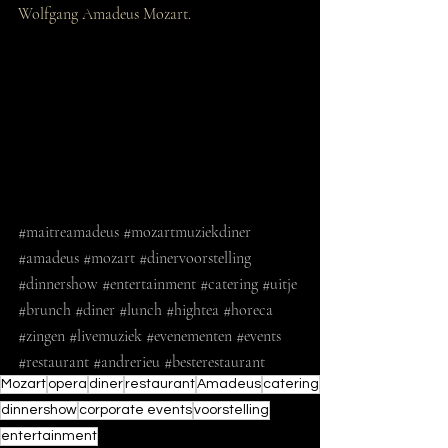
Wolfgang Amadeus Mozart.
#maitreamadeus
#mozartmuziekdiner
#amadeus
#mozart
#dinervoorstelling
#dinnershow
#entertainment
#catering
#uitje
#brunch
#diner
#lunch
#hightea
#horeca
#zingen
#livemuziek
#evenementen
#events
#restaurant
#andrerieu
#besterestaurant
Mozart
opera
diner
restaurant
Amadeus
catering
dinnershow
corporate events
voorstelling
entertainment