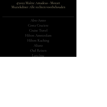
©2022 Maître Amadeus - Mozart
Muziekdiner Alle rechten voorbehouden
Abn-Amro
Costa Cruciere
Cruise Travel
Hilton Amsterdam
Hilton Kuching
Alianz
Oad Reizen
Lancôme
KLM
Steel and Metal Trading, Austria
Omroep Max
Huishoudbeurs, Utrecht
50+ Fair, Utrecht
Libelle Summerweeks
Holland Casino
Heineken Beer
RTL